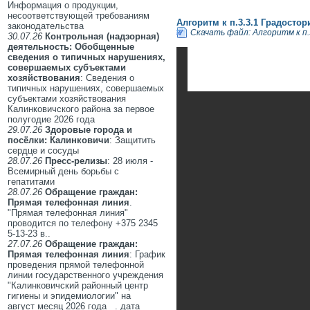
Информация о продукции,
несоответствующей требованиям
Алгоритм к п.3.3.1 Градосто
законодательства
Скачать файл: Алгоритм к п
30.07.26
Контрольная (надзорная)
деятельность: Обобщенные
сведения о типичных нарушениях,
совершаемых субъектами
хозяйствования
: Сведения о
типичных нарушениях, совершаемых
субъектами хозяйствования
Калинковичского района за первое
полугодие 2026 года
29.07.26
Здоровые города и
посёлки: Калинковичи
: Защитить
сердце и сосуды
28.07.26
Пресс-релизы
: 28 июля -
Всемирный день борьбы с
гепатитами
28.07.26
Обращение граждан:
Прямая телефонная линия
.
"Прямая телефонная линия"
проводится по телефону +375 2345
5-13-23 в..
27.07.26
Обращение граждан:
Прямая телефонная линия
: График
проведения прямой телефонной
линии государственного учреждения
"Калинковичский районный центр
гигиены и эпидемиологии" на
август месяц 2026 года . дата