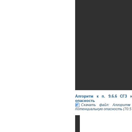
Алгоритм к п. 9.6.6 СГЗ 
опасность
Скачать файл: Алгоритм
потенциальную опасность
(70.5