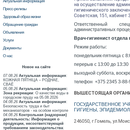
Актуальная информация
на осуществление админ
Пресс-релизы
гигиенического заключен
Советская, 151, кабинет 
Здоровый образ жизни
Ответственный сп
Обращение граждан
административных проце
Объявления
Врач-гигиенист отдела
Услуги
Режим работы:
Документы
понедельник-пятница с 8:
О нас
перерыв с 13:00 до 13:30
Новое на сайте
выходной суббота, воскр
07.08.26
Актуальная информация
:
КОЖНАЯ ПЯТНІЦА – РОДНАЕ,
телефон +375 2345 3-88-
СВАЁ
05.08.26
Актуальная информация:
ВЫШЕСТОЯЩАЯ ОРГАНИ
Зона рекреации
: О качестве воды в
городском пруду на 05.08.2026
04.08.26
Актуальная информация
:
ГОСУДАРСТВЕННОЕ УЧ
Безопасность труда и быт
ГИГИЕНЫ, ЭПИДЕМИОЛ
механизаторов - на особом контроле
04.08.26
Контрольная (надзорная)
деятельность: Информация о
246050, г.Гомель, ул.Мои
продукции, несоответствующей
требованиям законодательства
: