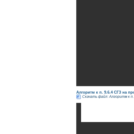
Алгоритм к п. 9.6.4 СГЗ на п
Скачать файл: Алгоритм к п.