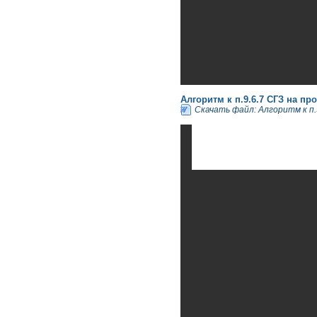
Алгоритм к п.9.6.7 СГЗ на п
Скачать файл: Алгоритм к п.