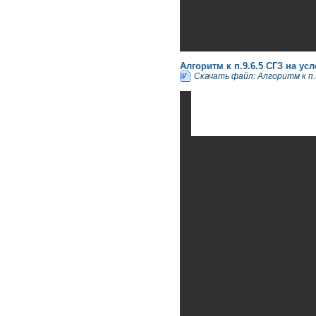
Алгоритм к п.9.6.5 СГЗ на ус
Скачать файл: Алгоритм к п.