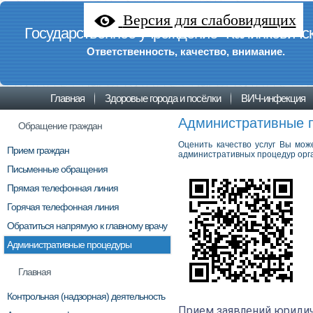
Версия для слабовидящих
Государственное учреждение "Калинковичск
Ответственность, качество, внимание.
Главная
Здоровые города и посёлки
ВИЧ-инфекция
Административные 
Обращение граждан
Оценить качество услуг Вы мож
Прием граждан
административных процедур орг
Письменные обращения
Прямая телефонная линия
Горячая телефонная линия
Обратиться напрямую к главному врачу
Административные процедуры
Главная
Контрольная (надзорная) деятельность
Прием заявлений юридич