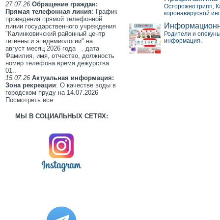
27.07.26
Обращение граждан:
Осторожно грипп
,
К
Прямая телефонная линия
: График
коронавирусной ин
проведения прямой телефонной
Информационн
линии государственного учреждения
"Калинковичский районный центр
Родители и опекун
гигиены и эпидемиологии" на
информация
.
август месяц 2026 года . дата
Фамилия, имя, отчество, должность
номер телефона время дежурства
01..
15.07.26
Актуальная информация:
Зона рекреации
: О качестве воды в
городском пруду на 14.07.2026
Посмотреть все
МЫ В СОЦИАЛЬНЫХ СЕТЯХ: