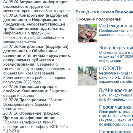
04.08.26
Актуальная информация
:
Безопасность труда и быт
механизаторов - на особом контроле
Вернуться в раздел
Водосн
04.08.26
Контрольная (надзорная)
Соседние подразделы:
деятельность: Информация о
продукции, несоответствующей
Инфекционные
требованиям законодательства
:
Профилактика тул
Информация о продукции,
сальмонеллеза
, и 
несоответствующей требованиям
законодательства
30.07.26
Контрольная (надзорная)
Зона рекреаци
деятельность: Обобщенные
О качестве воды в г
сведения о типичных нарушениях,
пруду на 14.07.202
совершаемых субъектами
информация
.
хозяйствования
: Сведения о
НОВОСТИ
типичных нарушениях, совершаемых
субъектами хозяйствования
Республиканский сп
Калинковичского района за первое
районного ЦГЭ прин
справочной службы
полугодие 2026 года
29.07.26
Здоровые города и
ВИЧ-инфекция
посёлки: Калинковичи
: Защитить
сердце и сосуды
ВИЧ_эпидситуация 
по ВИЧ-инфекции н
28.07.26
Пресс-релизы
: 28 июля -
Всемирный день борьбы с
Профилактика 
гепатитами
План работы комисс
28.07.26
Обращение граждан:
Совета Министров Р
Прямая телефонная линия
.
Об утве...
,
Закон Ре
"Прямая телефонная линия"
по вопросам борьб
проводится по телефону +375 2345
5-13-23 в..
Профилактика 