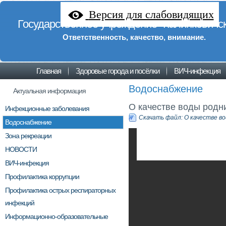
Версия для слабовидящих
Государственное учреждение "Калинковичск
Ответственность, качество, внимание.
Главная
Здоровые города и посёлки
ВИЧ-инфекция
Водоснабжение
Актуальная информация
О качестве воды родн
Инфекционные заболевания
Скачать файл: О качестве в
Водоснабжение
Зона рекреации
НОВОСТИ
ВИЧ-инфекция
Профилактика коррупции
Профилактика острых респираторных
инфекций
Информационно-образовательные