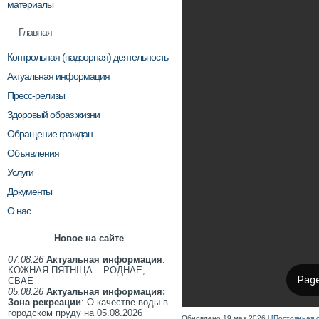
материалы
Главная
Контрольная (надзорная) деятельность
Актуальная информация
Пресс-релизы
Здоровый образ жизни
Обращение граждан
Объявления
Услуги
Документы
О нас
Новое на сайте
07.08.26
Актуальная информация
:
КОЖНАЯ ПЯТНІЦА – РОДНАЕ,
СВАЁ
05.08.26
Актуальная информация:
Зона рекреации
: О качестве воды в
городском пруду на 05.08.2026
Обновлено 19 мая 2026
[Постоянная 